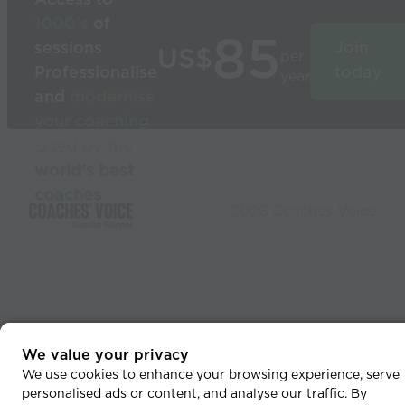
1000’s
of
85
sessions
Join
US$
per
Professionalise
today
year
and
modernise
your coaching
Used by the
world’s best
coaches
© 2026 Coaches Voice
We value your privacy
We use cookies to enhance your browsing experience, serve
personalised ads or content, and analyse our traffic. By