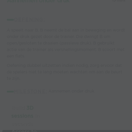
Aannemen onder druk
15 mins
OEFENING:
A speelt naar B. B neemt de bal aan in beweging en wordt
onder druk gezet door de trainer. Die dwingt B om
open/gesloten te draaien (passieve druk). B gebruikt
actie van de trainer als versnellingsmoment. B scoort met
een flats.
Oefening dubbel uitzetten indien nodig, zorg ervoor dat
de spelers niet te lang moeten wachten om aan de beurt
te zijn.
MILESTONE:
Aannemen onder druk
Build
3D
sessions
in
seconds
Access to