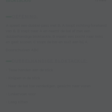
Bloktackle
15 mins
OEFENING:
A speelt een dubbel pass met B, A loopt richting forehand
van B. B stapt naar A en neemt de bal af met een
dubbelhandige bloktackle. B maakt een bocht naar links
en gaat scoren. C stopt de bal en sluit aan bij A.
Doorschuiven ABC
DUBBELHANDIGE BLOKTACKLE:
- Twee handen aan de stick
- Knijpen in de stick
- Naar de bal toe verdedigen, gewicht naar voren
- Linkervoet voor
- Laag zitten