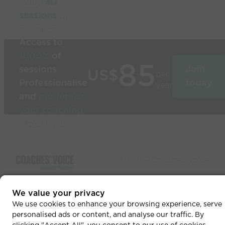
Build
3D
sessions
in
seconds
Access to
1000’s
of
85
sessions
Join
US$
per
Professionalise
today
year
and
modernise
your coaching
Used by the
world’s best
coaches
© 2026 Coaches Voice
We value your privacy
We use cookies to enhance your browsing experience, serve
personalised ads or content, and analyse our traffic. By