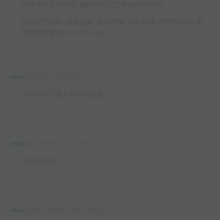
傳球後的跟進動作, 繼續跑向龍門準備隨時補射.
做好射門動作, 擺重心腳, 保持平衡, 鎖緊腳碗, 用腰部發力, 射
門後腳部要follow through.
CONDITIONS:
傳球與自己過人射門的決定.
DISTRIBUTION:
守門員發球.
SYNCHRO WORDS: