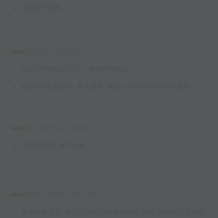
做好射門動作.
CONDITIONS:
4V4, 半場內只可3V1, 增加射門難度.
結合不6進攻技巧, 加入回傳, 撞牆, overlap等與隊友配合.
DISTRIBUTION:
守門員發球, 攻守交換.
SYNCHRO WORDS:
留意隊友走位, 有冇拉開空位幫隊友製造空間, 抬頭望人望波望