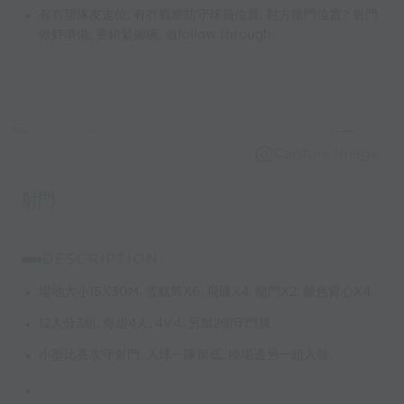
有冇望隊友走位, 有冇觀察防守球員位置, 對方龍門位置? 射門
做好準備, 要鎖緊腳碗, 做follow through.
Capture Image
射門
DESCRIPTION:
場地大小15X30M. 雪糕筒X6, 飛碟X4, 龍門X2, 顏色背心X4.
12人分3組, 每組4人, 4V4, 另加2個守門員.
小型比賽攻守射門, 入球一隊留低, 換場邊另一組入替.