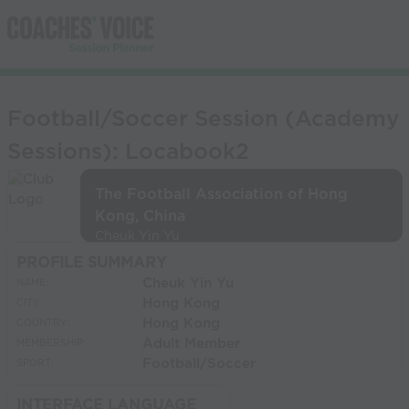
Football/Soccer Session (Academy
Sessions): Locabook2
The Football Association of Hong
Kong, China
Cheuk Yin Yu
PROFILE SUMMARY
Cheuk Yin Yu
NAME:
Hong Kong
CITY:
Hong Kong
COUNTRY:
Adult Member
MEMBERSHIP:
Football/Soccer
SPORT:
INTERFACE LANGUAGE