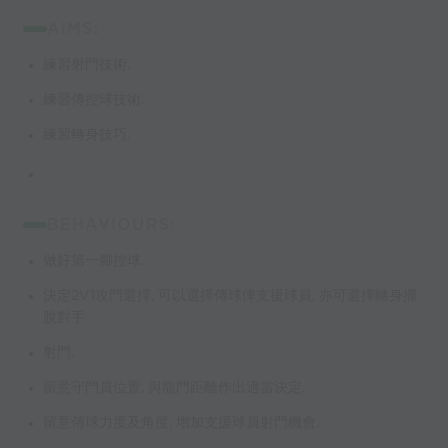
AIMS:
練習射門技術.
練習傳控球技術.
練習轉身技巧.
BEHAVIOURS:
做好第一腳控球.
決定2V1攻門選擇, 可以選擇傳球俾支援球員, 亦可選擇轉身擺
脫對手
射門.
留意守門員位置, 與龍門距離作出適當決定.
留意傳球力度及角度, 增加支援球員射門機會.