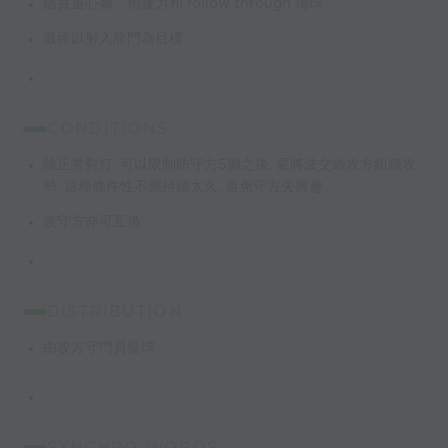
踏實重心腳，用腰力和 follow through 傳球
最終以射入龍門為目標
CONDITIONS:
除正常對打, 可以限制防守方5腳之後, 要將波交給攻方組織攻
勢, 這種條件性不應持續太久, 避免守方失興趣
攻守方亦可互換
DISTRIBUTION:
由攻方守門員發球
SYNCHRO WORDS: