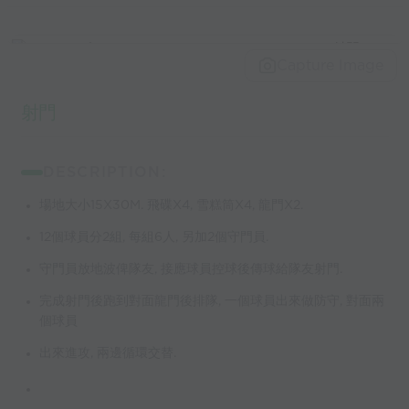
Capture Image
射門
DESCRIPTION:
場地大小15X30M. 飛碟X4, 雪糕筒X4, 龍門X2.
12個球員分2組, 每組6人, 另加2個守門員.
守門員放地波俾隊友, 接應球員控球後傳球給隊友射門.
完成射門後跑到對面龍門後排隊, 一個球員出來做防守, 對面兩
個球員
出來進攻, 兩邊循環交替.