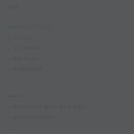
長傳
DESCRIPTION:
12人分2組
Size: 30x45M
裝備: 標誌x8
教導長傳同控球
AIMS:
練習三種長傳法, 腳內側, 腳外側, 腳面拉
練習傳球的力度和準繩