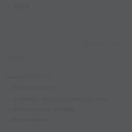
望實足球
Capture Image
守門員
DESCRIPTION:
守門員技巧Cup Catch
左右移動接球，做好Cup Catch和起始位置（A部分）
將身體向左或向右轉，向中間移動
聽到命令時指向接球