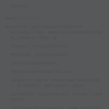
改善Scoop
BEHAVIOURS:
留意射門方向，盡量令身體處於皮球與球門中間
踏出近腳跪成 90 度角，遠腳腳尖指向近腳並將膝頭半跪而離
地，令雙腳形成 K 字形的 K 腳
手心斜向天，手指指尖或甚至手背貼地
雙手前臂伸前，平行並將手肘距離收窄
上半身向前傾至接近與地面平行
對準皮球令皮球沿手心滾動至手臂二頭肌
皮球觸碰手臂二頭肌一刻，前臂進行引縮卸力動作並收向胸
口，胸口同時壓向下，將胸口空間收窄，鎖實皮球
如皮球速度太快，可先以手心截停皮球，再收入胸口，以前臂
鎖實皮球
如因需要將胸口壓向地面令重心傾前，接球後上半身可順勢向