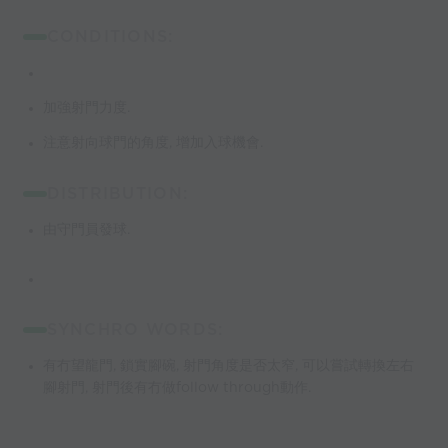
CONDITIONS:
加強射門力度.
注意射向球門的角度, 增加入球機會.
DISTRIBUTION:
由守門員發球.
SYNCHRO WORDS:
有冇望龍門, 鎖實腳碗, 射門角度是否太窄, 可以嘗試轉換左右
腳射門, 射門後有冇做follow through動作.