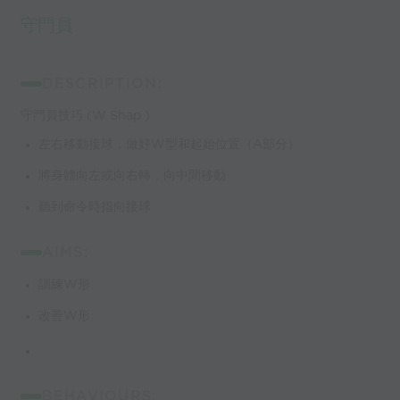
守門員
DESCRIPTION:
守門員技巧 (W Shap )
左右移動接球，做好W型和起始位置（A部分）
將身體向左或向右轉，向中間移動
聽到命令時指向接球
AIMS:
訓練W形
改善W形
BEHAVIOURS: