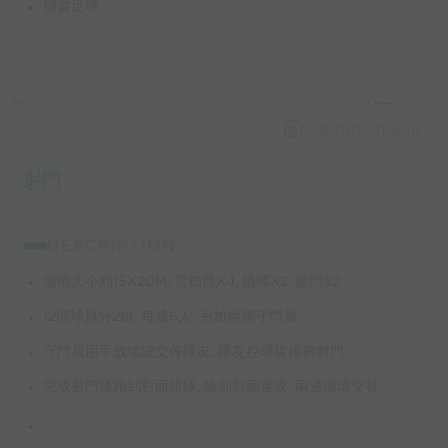
望實足球
Capture Image
射門
DESCRIPTION:
場地大小約15X20M, 雪糕筒X4, 飛碟X2, 龍門X2
12個球員分2組, 每邊6人, 另加兩個守門員.
守門員用手放地波交俾隊友, 隊友控球後推前射門.
完成射門後跑到對面排隊, 輪到對面進攻, 兩邊循環交替