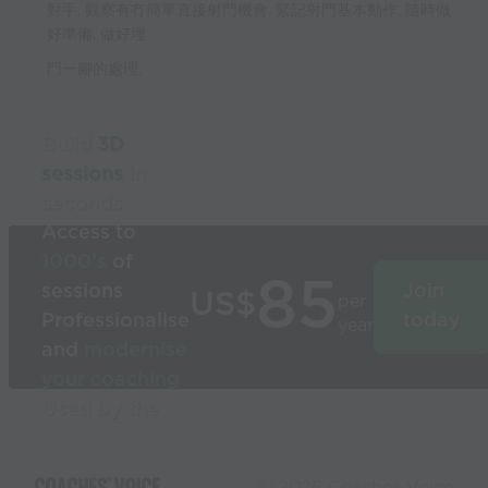
對手, 觀察有冇簡單直接射門機會. 緊記射門基本動作, 隨時做
好準備, 做好埋
門一腳的處理.
Build
3D
sessions
in
seconds
Access to
1000’s
of
85
sessions
Join
US$
per
Professionalise
today
year
and
modernise
your coaching
Used by the
world’s best
coaches
© 2026 Coaches Voice