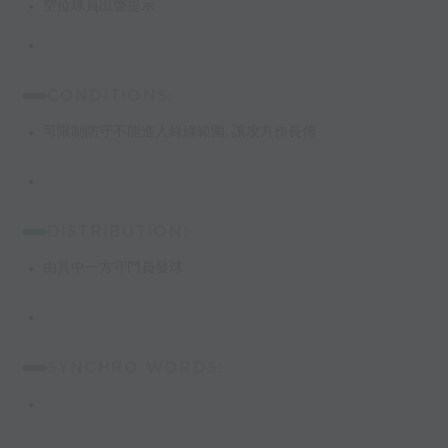
空位球員出聲提示
CONDITIONS:
可限制防守不能進入綠線範圍, 讓攻方作長傳
DISTRIBUTION:
由其中一方守門員發球
SYNCHRO WORDS: