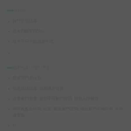
AIMS:
射門小型比賽.
思考判斷射門決定.
結合不同小組進攻方式.
BEHAVIOURS:
觀察守門員位置.
留意皮球位置, 留意隊友位置.
注意射門角度, 運用不同射門技巧, 增加入球機會.
與隊友配合時間, 位置, 製造射門空間, 增加射門準備時間, 令準
確度提
升.