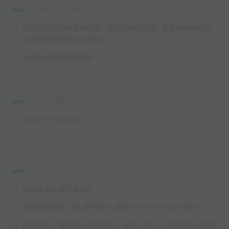
CONDITIONS:
先用地波開始做長傳訓練，較容易傳和接應, 然後轉用腳面拉
波同腳背腳外側拉波的踢法
地波熟練後再轉傳高波
DISTRIBUTION:
由其中一球員發球
SYNCHRO WORDS:
觀察隊友位置和皮球位
傳球時踏好重心腳, 多用腰力, 做好follow through 動作
觀察來球，盡早預計來球落點，來勢，方向，盡快判斷去準備