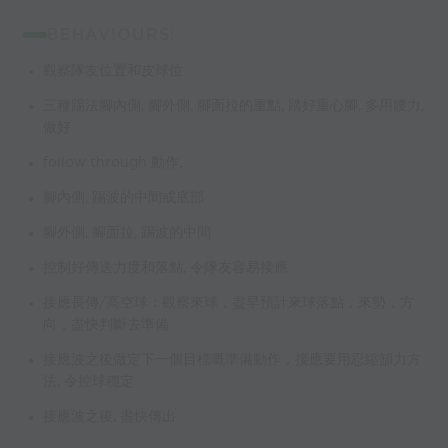
BEHAVIOURS:
觀察隊友位置和皮球位
三種踢法腳內側, 腳外側, 腳面拉的重點, 踏好重心腳, 多用腰力,
做好
follow through 動作,
腳內側, 踢波的中間或底部
腳外側, 腳面拉, 踢波的中間
控制好傳送力度和落點, 令隊友容易接應
接應長傳/高空球：觀察來球，盡早預計來球落點，來勢，方
向，盡快判斷去準備
接應波之後做定下一個目標嘅準備動作，接應要用忍縮缷力方
法, 令控球穩定
接應波之後, 盡快傳出