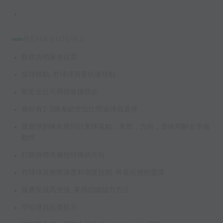
BEHAVIOURS:
觀察其他隊友位置
當球移動, 冇球球員要快速移動
附近走位可用快速橫拼步
最好有2-3隊友給空位比帶波球員選擇
接應球的隊友應預計來球落點，來勢，方向，盡快判斷去準備
動作
打開身體準備控球後的方向
冇球球員應將深度和濶度拉開, 有長短傳的選擇
接應長或高空波, 要用忍縮缷力方法
空位球員出聲提示