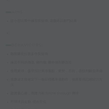
AIMS:
從小型比賽中練習長短傳, 這最終以射門結束
BEHAVIOURS:
觀察隊友位置多作長短傳
練習不同的傳送, 腳內側, 腳外側和腳面拉
接應來球，盡早預計來球落點，來勢，方向，盡快判斷去準備
接應波之後做定下一個目標嘅準備動作，接應要用忍縮缷力方
法
踏實重心腳，用腰力和 follow through 傳球
冇球球員走動, 現出空位