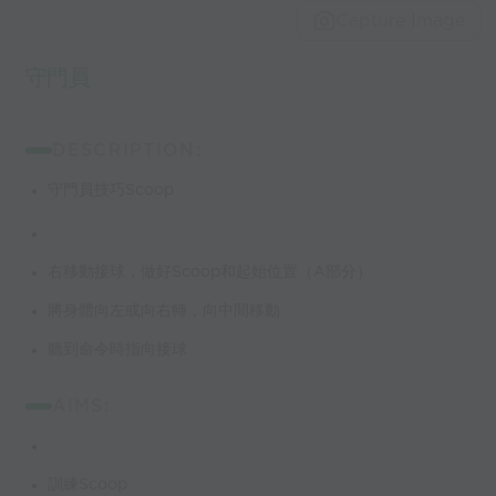
Capture Image
守門員
DESCRIPTION:
守門員技巧Scoop
右移動接球，做好Scoop和起始位置（A部分）
將身體向左或向右轉，向中間移動
聽到命令時指向接球
AIMS:
訓練Scoop