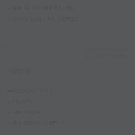
接應球後, 球的位置能否馬上傳出
控球時用忍縮缷力方法, 令控球穩定
Capture Image
小型比賽
DESCRIPTION:
14人分2邊
Size: 40x50M
裝備: 標誌x20, 7人龍門 x 2