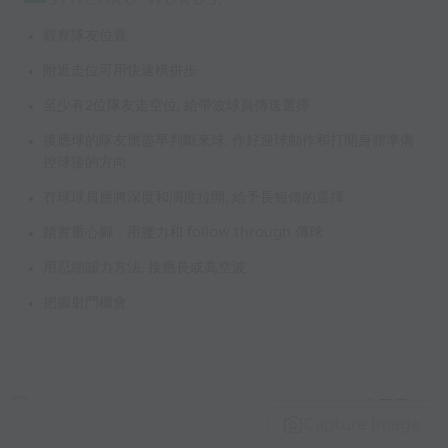
觀察隊友位置
附近走位可用快速橫拼步
至少有2位隊友走空位, 給帶波球員傳送選擇
接應球的隊友應盡早判斷來球, 作好迎球動作和打開身體準備
控球後的方向
冇球球員應將深度和濶度拉開, 給予長短傳的選擇
踏實重心腳，用腰力和 follow through 傳球
用忍縮缷力方法, 接應長或高空波
把握射門機會
Capture Image